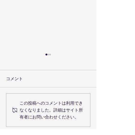
コメント
SBJ銀行グループとの業務
事例検索機能を
この投稿へのコメントは利用でき
提携に関する覚書締結の
ップデート〜土
なくなりました。詳細はサイト所
お知らせ
ての価格比較を
有者にお問い合わせください。
に。税理士ニー
応〜