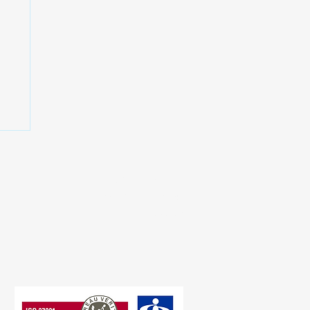
ー
タ
供開
プライバシーポリシー
​情報セキュリティ方針
​​電子公告