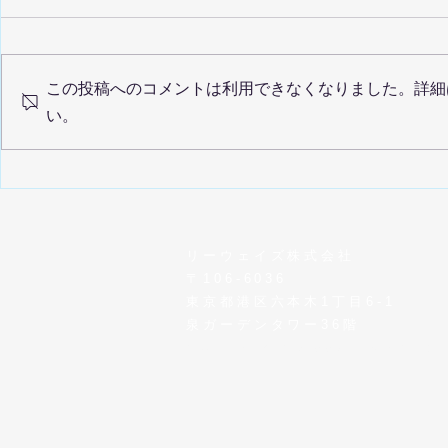
この投稿へのコメントは利用できなくなりました。詳細
い。
年末年始休
リーウェイズ株式会社アセッ
トコンサルティング事業ホー
ムページ閉鎖のお知らせ
リーウェイズ株式会社
〒106-6036
東京都港区六本木1丁目6-1
泉ガーデンタワー36階
MAIL /
info@leeways.co.jp