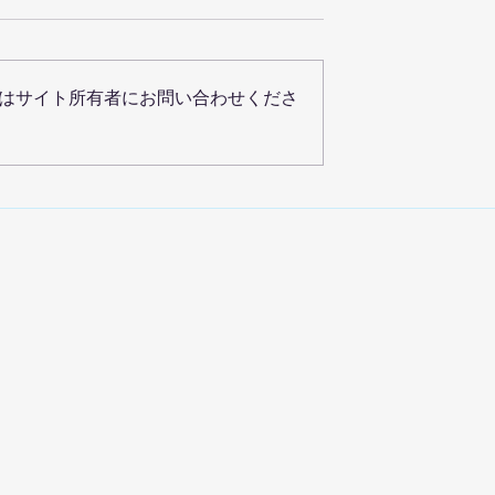
はサイト所有者にお問い合わせくださ
業のお知らせ
【リーウェイズ×SBJグル
プ】金融ローンシミュレー
ー「DNX INSIGHT」の提
始