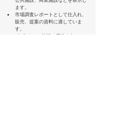
公共施設、商業施設などを表示し
ます。
市場調査レポートとして仕入れ、
販売、提案の資料に適していま
す。
3年先までの施設の変化を知ること
が出来る [建築未来図] は必見で
す。
テレワーク対応にもおすすめで
す。
詳細をみる
すべて表示
最新記事