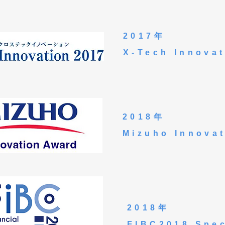
2017年
X-Tech Innov
2018年
​Mizuho Innova
2018年
FIBC2018 Spe