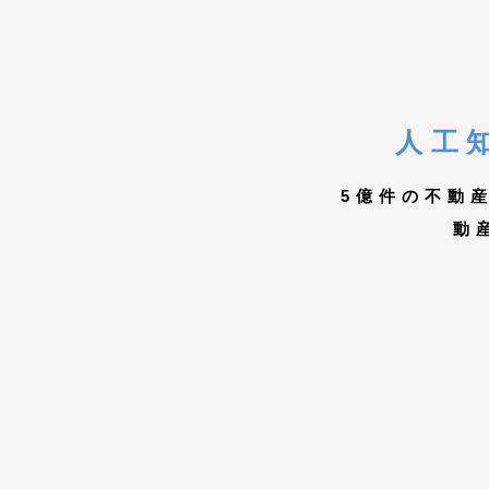
人工
5億件の不動
動