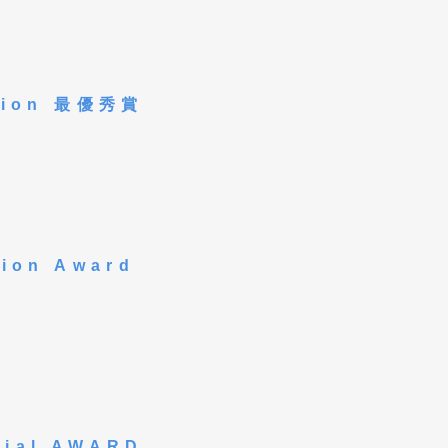
ation 最優秀賞
tion Award
cial AWARD