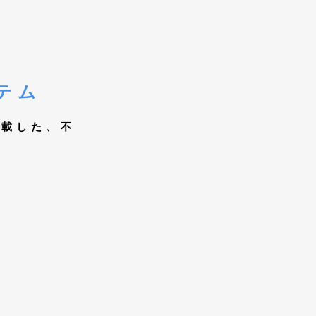
テム
搭載した、
​不
。