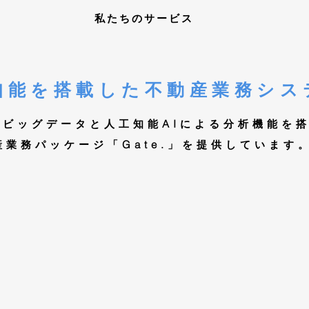
私たちのサービス
知能を搭載した​不動産業務シス
AI
産ビッグデータと
人工知能
による分析機能を
Gate.
産業務パッケージ「
」を
提供しています