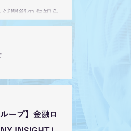
ージ閉鎖のお知ら
せ
グループ】金融ロ
 INSIGHT」