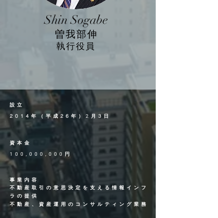
Shin Sogabe
​曽我部伸
執行役員
設立
2014
26
2
3
年（平成
年）
月
日
資本金
100,000,000
円
事業内容
不動産取引の意思決定を支える情報インフ
ラの提供
不動産、資産運用のコンサルティング業務