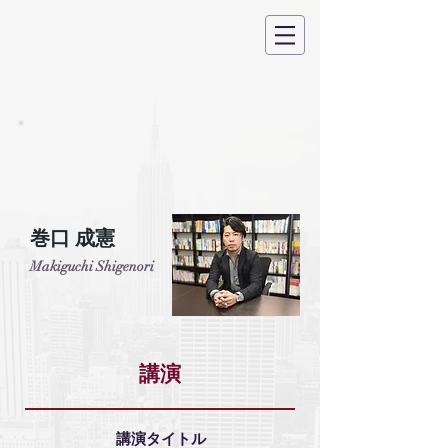
＜講師紹介＞
​巻口 成憲
Makiguchi Shigenori
​講演
講演タイトル