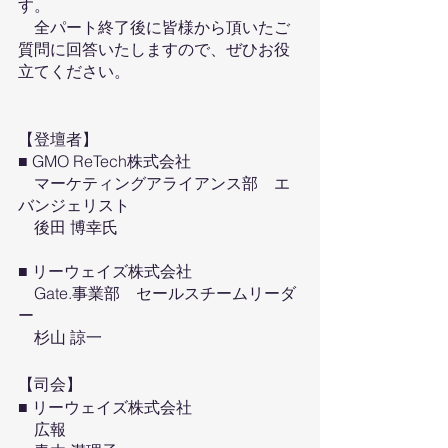
す。
　全パート終了後に皆様から頂いたご
質問に回答いたしますので、ぜひお役
立てください。
【登壇者】
■ GMO ReTech株式会社
　マーケティングアライアンス部　エ
バンジェリスト
　後田 博幸氏
■ リーウェイズ株式会社
　Gate.事業部　セールスチームリーダ
ー
　杉山 諒一
【司会】
■ リーウェイズ株式会社
　広報