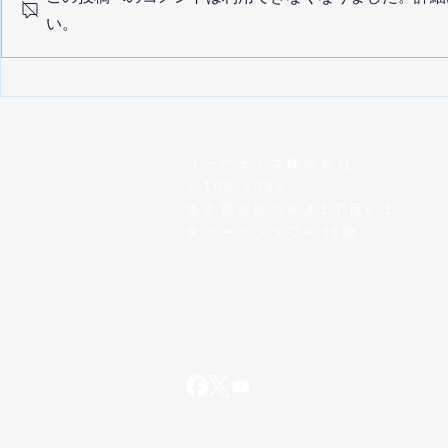
い。
年末年始休
リーウェイズ株式会社アセッ
トコンサルティング事業ホー
ムページ閉鎖のお知らせ
リーウェイズ株式会社
〒106-6036
東京都港区六本木1丁目6-1
泉ガーデンタワー36階
MAIL /
info@leeways.co.jp