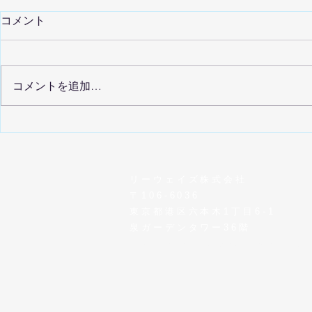
コメント
コメントを追加…
データ活用で成果を出した不
SBJ銀行
動産企業を表彰「Gate.
携に関する
Award 2025」
せ
リーウェイズ株式会社
〒106-6036
東京都港区六本木1丁目6-1
泉ガーデンタワー36階
MAIL /
info@leeways.co.jp