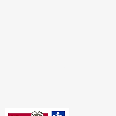
プ
格
ー
プライバシーポリシー
​情報セキュリティ方針
​​電子公告