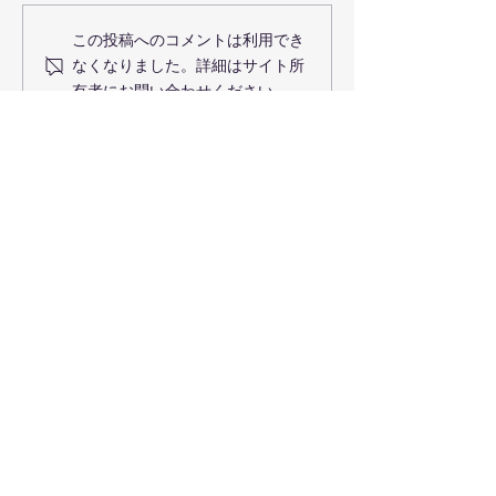
SBJ銀行グループとの業務
事例検索機能を
この投稿へのコメントは利用でき
提携に関する覚書締結の
ップデート〜土
なくなりました。詳細はサイト所
お知らせ
ての価格比較を
有者にお問い合わせください。
に。税理士ニー
応〜
リーウェイズ株式会社
〒106-6036
東京都港区六本木1丁目6-1
泉ガーデンタワー36階
MAIL /
info@leeways.co.jp
プライバシーポリシー
​情報セキュリティ方針
​​電子公告
© 2026 LEEWAYS Inc.