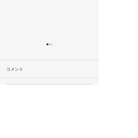
コメント
NEXT DX LEADERにて
家主と地主vol.
この投稿へのコメントは利用でき
YouTube動画を紹介されま
されました
なくなりました。詳細はサイト所
した
有者にお問い合わせください。
リーウェイズ株式会社