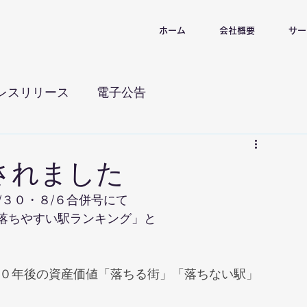
ホーム
会社概要
サー
レスリリース
電子公告
されました
７/３０・８/６合併号にて
落ちやすい駅ランキング」と
１０年後の資産価値「落ちる街」「落ちない駅」