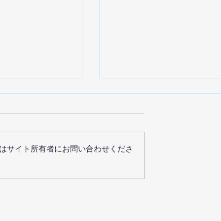
はサイト所有者にお問い合わせくださ
LEADERにて
家主と地主vol.140に掲載
e動画を紹介されまし
ました