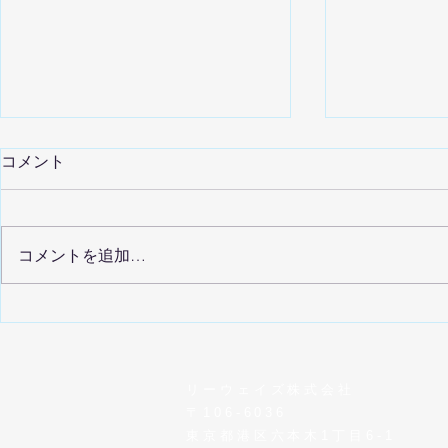
コメント
コメントを追加…
データ活用で成果を出した不
SBJ銀行
動産企業を表彰「Gate.
携に関する
Award 2025」
せ
リーウェイズ株式会社
〒106-6036
東京都港区六本木1丁目6-1